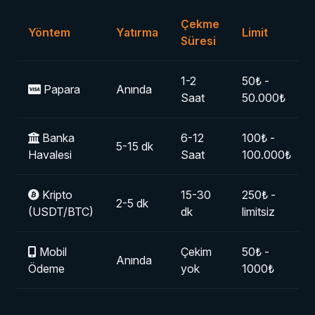
Çekme
Yöntem
Yatırma
Limit
Süresi
1-2
50₺ -
Papara
Anında
Saat
50.000₺
Banka
6-12
100₺ -
5-15 dk
Havalesi
Saat
100.000₺
Kripto
15-30
250₺ -
2-5 dk
(USDT/BTC)
dk
limitsiz
Mobil
Çekim
50₺ -
Anında
Ödeme
yok
1000₺