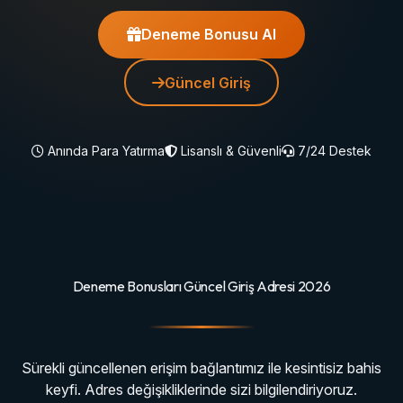
Deneme Bonusu Al
Güncel Giriş
Anında Para Yatırma
Lisanslı & Güvenli
7/24 Destek
Deneme Bonusları Güncel Giriş Adresi 2026
Sürekli güncellenen erişim bağlantımız ile kesintisiz bahis
keyfi. Adres değişikliklerinde sizi bilgilendiriyoruz.