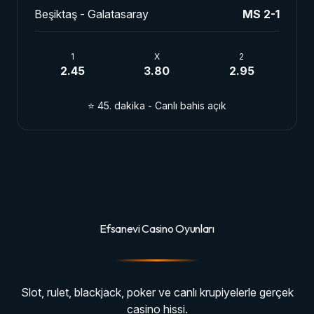
Beşiktaş - Galatasaray
MS 2-1
1
X
2
2.45
3.80
2.95
⭐ 45. dakika - Canlı bahis açık
Efsanevi Casino Oyunları
Slot, rulet, blackjack, poker ve canlı krupiyelerle gerçek
casino hissi.