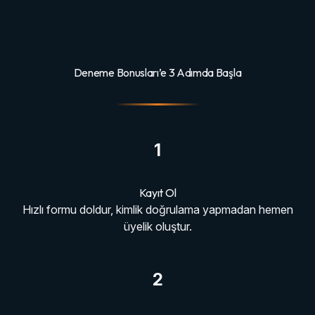
Deneme Bonusları’e 3 Adımda Başla
1
Kayıt Ol
Hızlı formu doldur, kimlik doğrulama yapmadan hemen
üyelik oluştur.
2