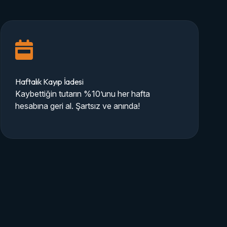
Haftalık Kayıp İadesi
Kaybettiğin tutarın %10’unu her hafta
hesabına geri al. Şartsız ve anında!