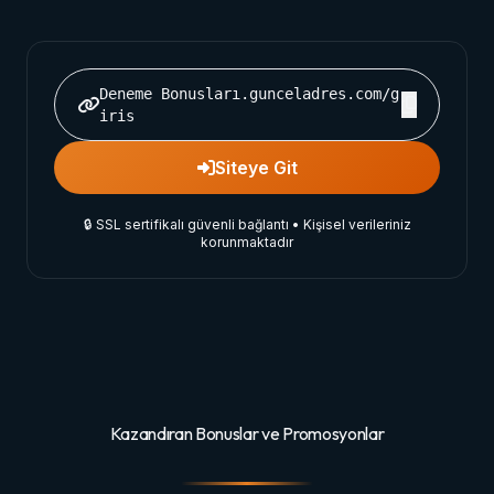
Deneme Bonusları.gunceladres.com/g
iris
Siteye Git
🔒 SSL sertifikalı güvenli bağlantı • Kişisel verileriniz
korunmaktadır
Kazandıran Bonuslar ve Promosyonlar