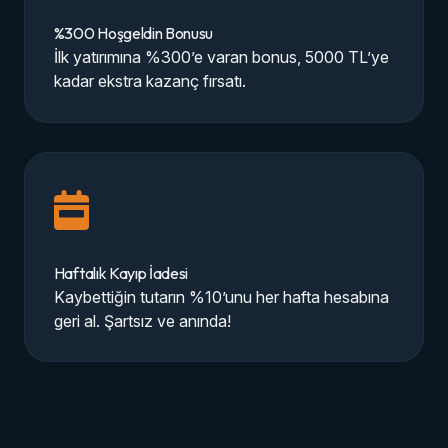
%300 Hoşgeldin Bonusu
İlk yatırımına %300’e varan bonus, 5000 TL’ye
kadar ekstra kazanç fırsatı.
Haftalık Kayıp İadesi
Kaybettiğin tutarın %10’unu her hafta hesabına
geri al. Şartsız ve anında!