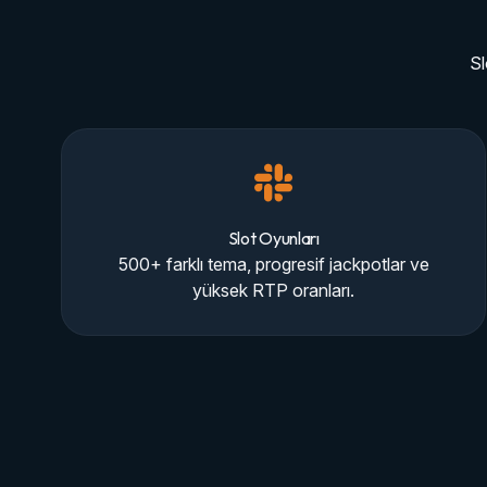
Sl
Slot Oyunları
500+ farklı tema, progresif jackpotlar ve
yüksek RTP oranları.