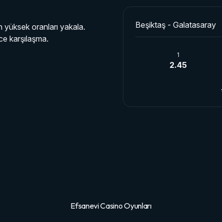
Beşiktaş - Galatasaray
 yüksek oranları yakala.
ce karşılaşma.
1
2.45
Efsanevi Casino Oyunları