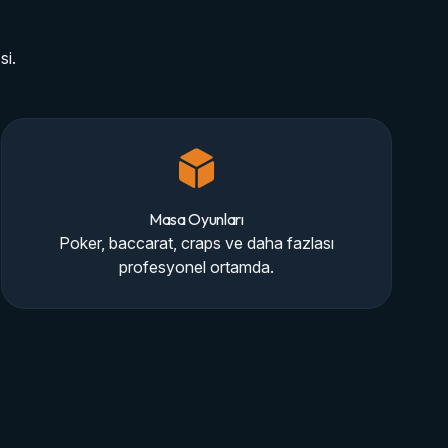
si.
Masa Oyunları
Poker, baccarat, craps ve daha fazlası
profesyonel ortamda.