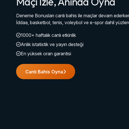
Maçı İzle, Anında Oyna
Deneme Bonusları canlı bahis ile maçlar devam ederken
İddaa, basketbol, tenis, voleybol ve e-spor dahil yüzler
1000+ haftalık canlı etkinlik
Anlık istatistik ve yayın desteği
En yüksek oran garantisi
Canlı Bahis Oyna