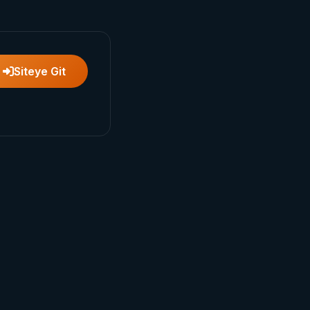
Siteye Git