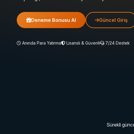
Deneme Bonusu Al
Güncel Giriş
Anında Para Yatırma
Lisanslı & Güvenli
7/24 Destek
Sürekli günce