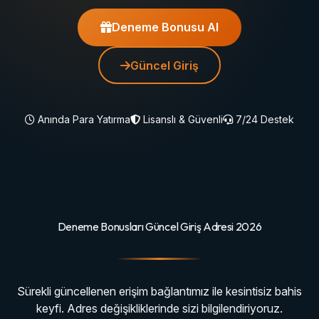
Deneme Bonusu Al
Güncel Giriş
Anında Para Yatırma
Lisanslı & Güvenli
7/24 Destek
Deneme Bonusları Güncel Giriş Adresi 2026
Sürekli güncellenen erişim bağlantımız ile kesintisiz bahis
keyfi. Adres değişikliklerinde sizi bilgilendiriyoruz.