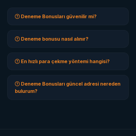
Deneme Bonusları güvenilir mi?
Deneme bonusu nasıl alınır?
En hızlı para çekme yöntemi hangisi?
Deneme Bonusları güncel adresi nereden
bulurum?