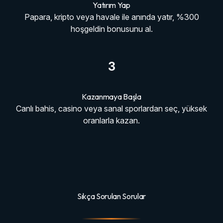
Yatırım Yap
Papara, kripto veya havale ile anında yatır, %300
hoşgeldin bonusunu al.
3
Kazanmaya Başla
Canlı bahis, casino veya sanal sporlardan seç, yüksek
oranlarla kazan.
Sıkça Sorulan Sorular