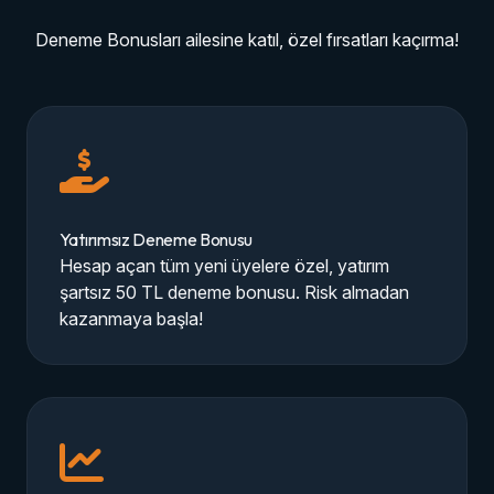
Deneme Bonusları ailesine katıl, özel fırsatları kaçırma!
Yatırımsız Deneme Bonusu
Hesap açan tüm yeni üyelere özel, yatırım
şartsız 50 TL deneme bonusu. Risk almadan
kazanmaya başla!