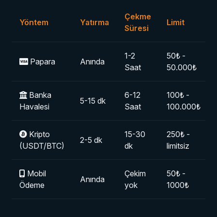
Çekme
Yöntem
Yatırma
Limit
Süresi
1-2
50₺ -
Papara
Anında
Saat
50.000₺
Banka
6-12
100₺ -
5-15 dk
Havalesi
Saat
100.000₺
Kripto
15-30
250₺ -
2-5 dk
(USDT/BTC)
dk
limitsiz
Mobil
Çekim
50₺ -
Anında
Ödeme
yok
1000₺