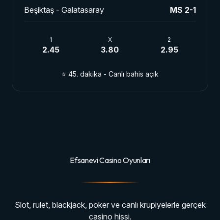
Beşiktaş - Galatasaray
MS 2-1
1
X
2
2.45
3.80
2.95
⭐ 45. dakika - Canlı bahis açık
Efsanevi Casino Oyunları
Slot, rulet, blackjack, poker ve canlı krupiyelerle gerçek
casino hissi.