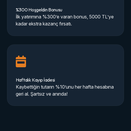
%300 Hoşgeldin Bonusu
İlk yatırımına %300’e varan bonus, 5000 TL’ye
kadar ekstra kazanç fırsatı.
Haftalık Kayıp İadesi
Kaybettiğin tutarın %10’unu her hafta hesabına
geri al. Şartsız ve anında!