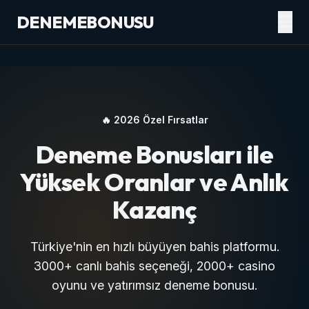
DENEME
BONUSU
🔥 2026 Özel Fırsatlar
Deneme Bonusları ile
Yüksek Oranlar
ve Anlık
Kazanç
Türkiye'nin en hızlı büyüyen bahis platformu.
3000+ canlı bahis seçeneği, 2000+ casino
oyunu ve yatırımsız deneme bonusu.