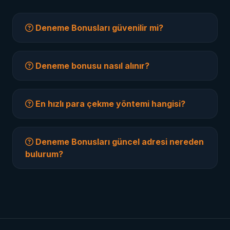
Deneme Bonusları güvenilir mi?
Deneme bonusu nasıl alınır?
En hızlı para çekme yöntemi hangisi?
Deneme Bonusları güncel adresi nereden
bulurum?