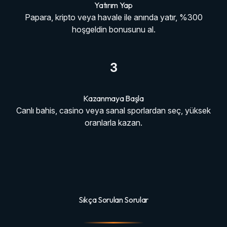
Yatırım Yap
Papara, kripto veya havale ile anında yatır, %300
hoşgeldin bonusunu al.
3
Kazanmaya Başla
Canlı bahis, casino veya sanal sporlardan seç, yüksek
oranlarla kazan.
Sıkça Sorulan Sorular