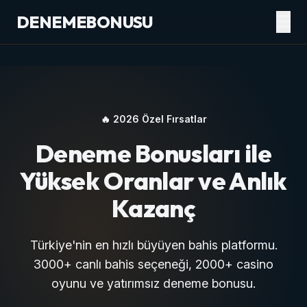
DENEME
BONUSU
🔥 2026 Özel Fırsatlar
Deneme Bonusları ile
Yüksek Oranlar
ve Anlık
Kazanç
Türkiye'nin en hızlı büyüyen bahis platformu.
3000+ canlı bahis seçeneği, 2000+ casino
oyunu ve yatırımsız deneme bonusu.