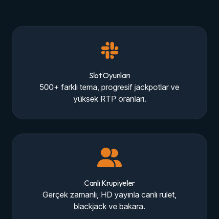
Slot Oyunları
500+ farklı tema, progresif jackpotlar ve
yüksek RTP oranları.
Canlı Krupiyeler
Gerçek zamanlı, HD yayınla canlı rulet,
blackjack ve bakara.