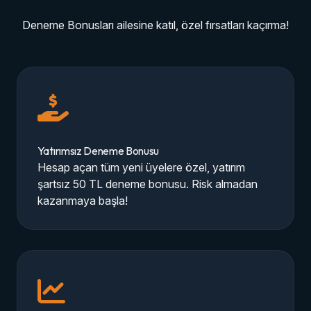
Deneme Bonusları ailesine katıl, özel fırsatları kaçırma!
Yatırımsız Deneme Bonusu
Hesap açan tüm yeni üyelere özel, yatırım
şartsız 50 TL deneme bonusu. Risk almadan
kazanmaya başla!