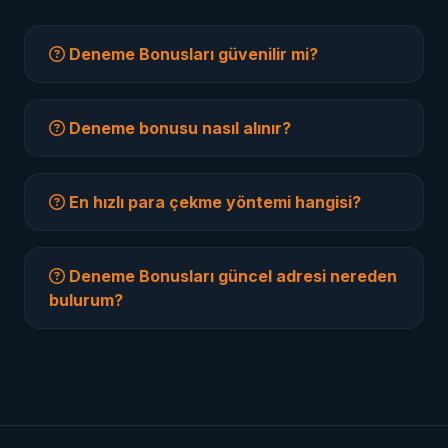
Deneme Bonusları güvenilir mi?
Deneme bonusu nasıl alınır?
En hızlı para çekme yöntemi hangisi?
Deneme Bonusları güncel adresi nereden
bulurum?