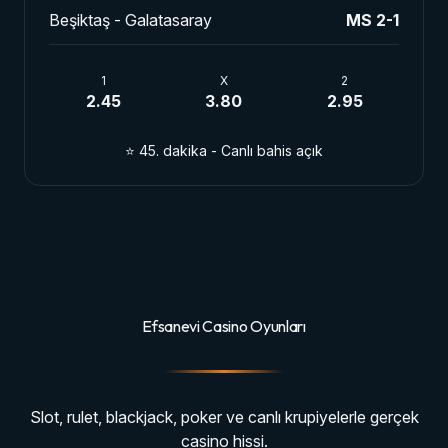
Beşiktaş - Galatasaray
MS 2-1
1
X
2
2.45
3.80
2.95
⭐ 45. dakika - Canlı bahis açık
Efsanevi Casino Oyunları
Slot, rulet, blackjack, poker ve canlı krupiyelerle gerçek
casino hissi.