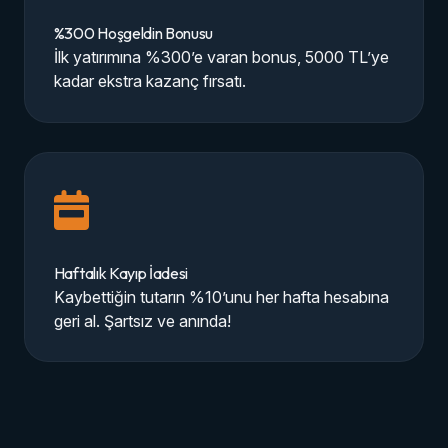
%300 Hoşgeldin Bonusu
İlk yatırımına %300’e varan bonus, 5000 TL’ye
kadar ekstra kazanç fırsatı.
Haftalık Kayıp İadesi
Kaybettiğin tutarın %10’unu her hafta hesabına
geri al. Şartsız ve anında!