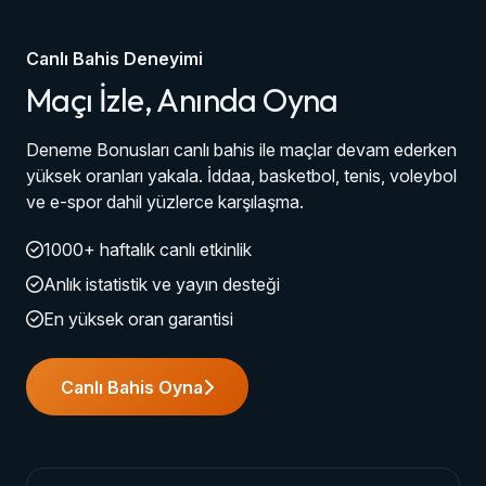
Canlı Bahis Deneyimi
Maçı İzle, Anında Oyna
Deneme Bonusları canlı bahis ile maçlar devam ederken
yüksek oranları yakala. İddaa, basketbol, tenis, voleybol
ve e-spor dahil yüzlerce karşılaşma.
1000+ haftalık canlı etkinlik
Anlık istatistik ve yayın desteği
En yüksek oran garantisi
Canlı Bahis Oyna