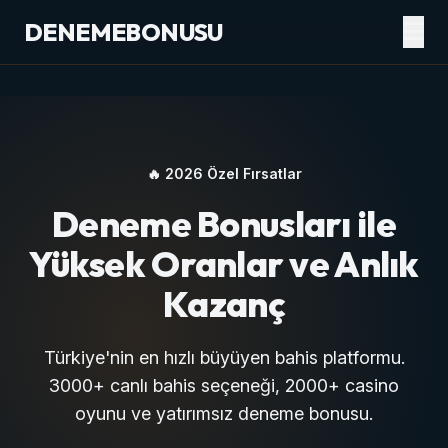
DENEME
BONUSU
🔥 2026 Özel Fırsatlar
Deneme Bonusları ile
Yüksek Oranlar
ve Anlık
Kazanç
Türkiye'nin en hızlı büyüyen bahis platformu.
3000+ canlı bahis seçeneği, 2000+ casino
oyunu ve yatırımsız deneme bonusu.