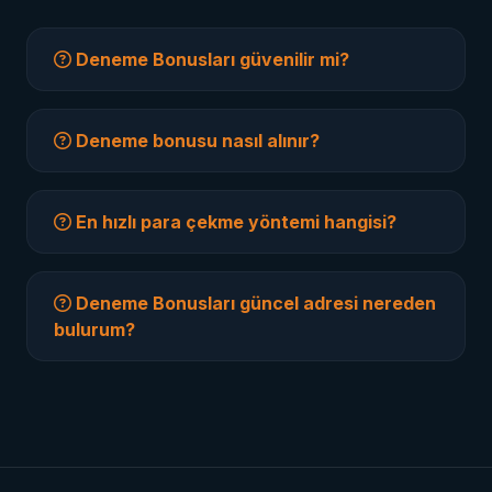
Deneme Bonusları güvenilir mi?
Deneme bonusu nasıl alınır?
En hızlı para çekme yöntemi hangisi?
Deneme Bonusları güncel adresi nereden
bulurum?