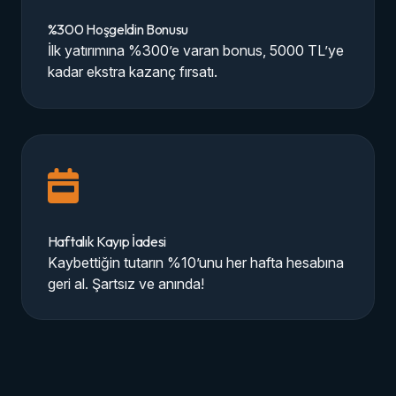
%300 Hoşgeldin Bonusu
İlk yatırımına %300’e varan bonus, 5000 TL’ye
kadar ekstra kazanç fırsatı.
Haftalık Kayıp İadesi
Kaybettiğin tutarın %10’unu her hafta hesabına
geri al. Şartsız ve anında!