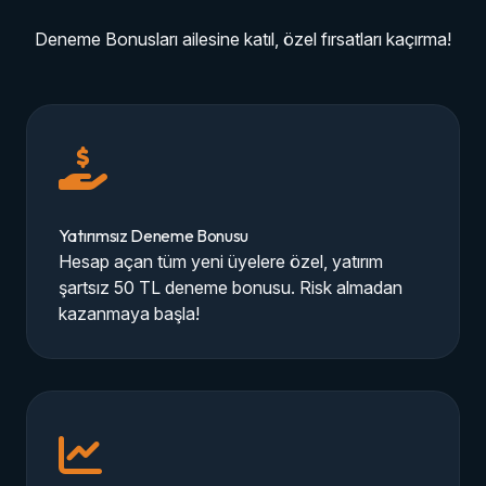
Deneme Bonusları ailesine katıl, özel fırsatları kaçırma!
Yatırımsız Deneme Bonusu
Hesap açan tüm yeni üyelere özel, yatırım
şartsız 50 TL deneme bonusu. Risk almadan
kazanmaya başla!