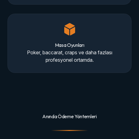
Masa Oyunları
Poker, baccarat, craps ve daha fazlası
profesyonel ortamda.
Anında Ödeme Yöntemleri