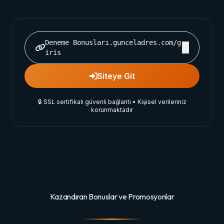
Deneme Bonusları.gunceladres.com/g
iris
Siteye Git
🔒 SSL sertifikalı güvenli bağlantı • Kişisel verileriniz
korunmaktadır
Kazandıran Bonuslar ve Promosyonlar