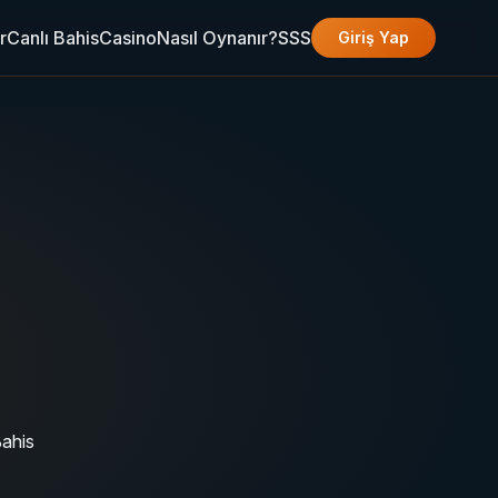
r
Canlı Bahis
Casino
Nasıl Oynanır?
SSS
Giriş Yap