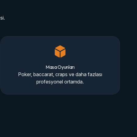
si.
Masa Oyunları
Poker, baccarat, craps ve daha fazlası
profesyonel ortamda.