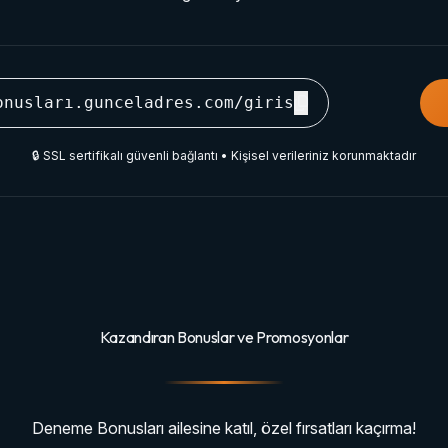
onusları.gunceladres.com/giris
🔒 SSL sertifikalı güvenli bağlantı • Kişisel verileriniz korunmaktadır
Kazandıran Bonuslar ve Promosyonlar
Deneme Bonusları ailesine katıl, özel fırsatları kaçırma!