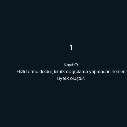
1
Kayıt Ol
Hızlı formu doldur, kimlik doğrulama yapmadan hemen
üyelik oluştur.