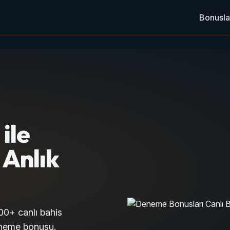
Bonusla
ile
 Anlık
00+ canlı bahis
eneme bonusu.