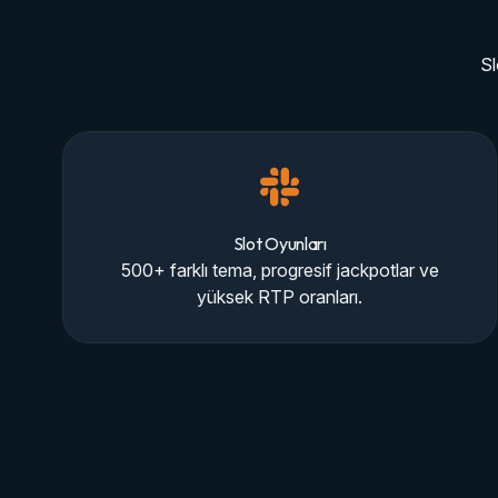
Sl
Slot Oyunları
500+ farklı tema, progresif jackpotlar ve
yüksek RTP oranları.