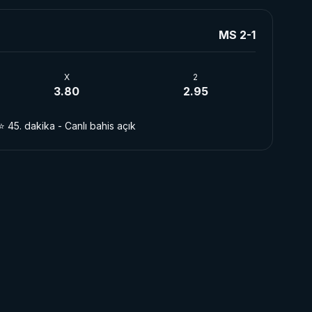
MS 2-1
X
2
3.80
2.95
⭐ 45. dakika - Canlı bahis açık